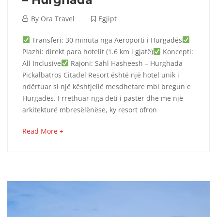
September
By
Ora Travel
Egjipt
4,
Pickalbatros
Transferi: 30 minuta nga Aeroporti i Hurgadës
2024
Plazhi: direkt para hotelit (1.6 km i gjatë)
Koncepti:
Citadel
All Inclusive
Rajoni: Sahl Hasheesh – Hurghada
Pickalbatros Citadel Resort është një hotel unik i
Resort
ndërtuar si një kështjellë mesdhetare mbi bregun e
–
Hurgadës. I rrethuar nga deti i pastër dhe me një
arkitekturë mbresëlënëse, ky resort ofron
Hurghada
about
Read More +
an
interesting
October
article
8,
to
2025
read
2024-
09-