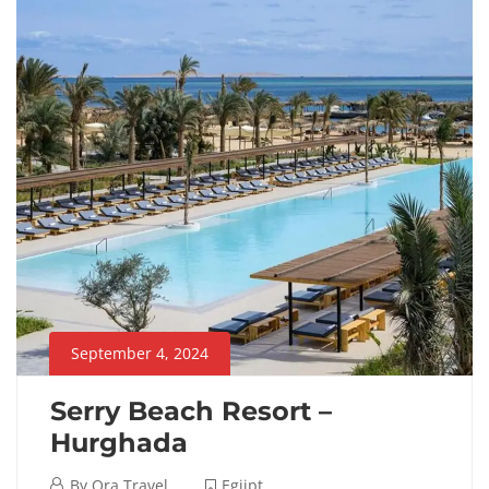
04T10:11:28+00:00
Egjipt
September 4, 2024
Serry Beach Resort –
Hurghada
September
By
Ora Travel
Egjipt