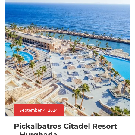
Egjipt
,
Oferta
Speciale
September 4, 2024
Pickalbatros Citadel Resort
– Hurghada