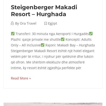
Steigenberger Makadi
Resort – Hurghada
September
By
Ora Travel
Egjipt
4,
Steigenberger
Transferi: 30 minuta nga Aeroporti i Hurgadës
2024
Plazhi: qasje private me shuttle
Koncepti: Adults
Makadi
Only – All Inclusive
Rajoni: Makadi Bay – Hurghada
Steigenberger Makadi Resort është një hotel elegant
Resort
vetëm për të rritur, i njohur për qetësinë dhe luksin
–
që ofron. Me shërbim ekskluziv dhe atmosferë
intime, ky resort është zgjedhja perfekte për
Hurghada
about
Read More +
an
interesting
October
article
8,
to
2025