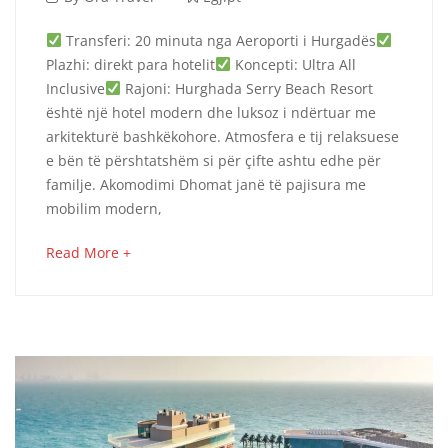
4,
Serry
Transferi: 20 minuta nga Aeroporti i Hurgadës
2024
Plazhi: direkt para hotelit
Koncepti: Ultra All
Beach
Inclusive
Rajoni: Hurghada Serry Beach Resort
është një hotel modern dhe luksoz i ndërtuar me
Resort
arkitekturë bashkëkohore. Atmosfera e tij relaksuese
–
e bën të përshtatshëm si për çifte ashtu edhe për
familje. Akomodimi Dhomat janë të pajisura me
Hurghada
mobilim modern,
about
Read More +
an
October
interesting
8,
article
2025
to
2024-
read
09-
04T10:09:59+00:00
Egjipt