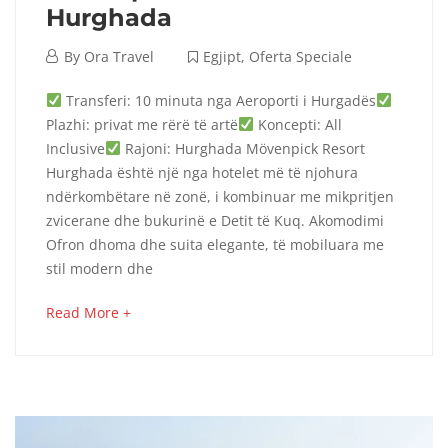
Hurghada
September
By
Ora Travel
Egjipt
,
Oferta Speciale
4,
Mövenpick
Transferi: 10 minuta nga Aeroporti i Hurgadës
2024
Plazhi: privat me rërë të artë
Koncepti: All
Resort
Inclusive
Rajoni: Hurghada Mövenpick Resort
Hurghada është një nga hotelet më të njohura
–
ndërkombëtare në zonë, i kombinuar me mikpritjen
Hurghada
zvicerane dhe bukurinë e Detit të Kuq. Akomodimi
Ofron dhoma dhe suita elegante, të mobiluara me
stil modern dhe
October
about
Read More +
8,
an
2025
interesting
2024-
article
09-
to
04T10:13:42+00:00
read