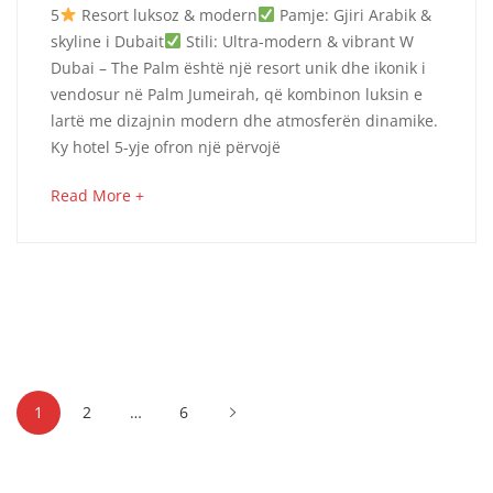
5
Resort luksoz & modern
Pamje: Gjiri Arabik &
DUBAI
skyline i Dubait
Stili: Ultra-modern & vibrant W
Dubai – The Palm është një resort unik dhe ikonik i
THE
vendosur në Palm Jumeirah, që kombinon luksin e
PALM
lartë me dizajnin modern dhe atmosferën dinamike.
Ky hotel 5-yje ofron një përvojë
about
Read More +
October
an
8,
interesting
2025
article
2024-
to
09-
read
04T10:01:12+00:00
Dubai
Posts
1
2
…
6
pagination