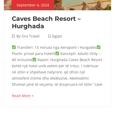
September 4, 2024
Caves Beach Resort –
Hurghada
September
By
Ora Travel
Egjipt
4,
Caves
Transferi: 15 minuta nga Aeroporti i Hurgadës
2024
Plazhi: privat para hotelit
Koncepti: Adults Only –
Beach
All Inclusive
Rajoni: Hurghada Caves Beach Resort
është një hotel unik vetëm për të rritur, i ndërtuar
Resort
në stilin e shpellave natyrore, që ofron një
–
atmosferë intime dhe ekskluzive. Akomodimi
Dhomat janë të veçanta, të dizajnuara në stilin “cave
Hurghada
about
Read More +
an
interesting
October
article