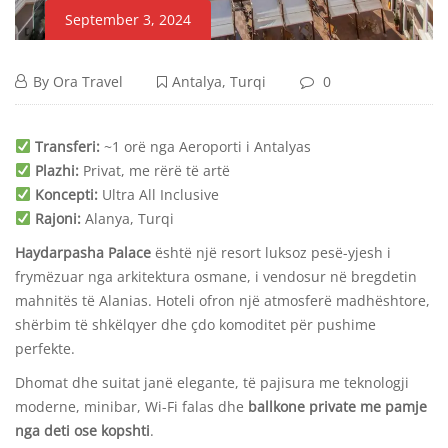
September 3, 2024
HAYDARPASHA
September
By
Ora Travel
Antalya
,
Turqi
0
3,
PALACE
HAYDARPASHA
2024
Transferi:
~1 orë nga Aeroporti i Antalyas
PALACE
Plazhi:
Privat, me rërë të artë
Koncepti:
Ultra All Inclusive
Rajoni:
Alanya, Turqi
Haydarpasha Palace
është një resort luksoz pesë-yjesh i
October
frymëzuar nga arkitektura osmane, i vendosur në bregdetin
8,
mahnitës të Alanias. Hoteli ofron një atmosferë madhështore,
2025
shërbim të shkëlqyer dhe çdo komoditet për pushime
2024-
perfekte.
09-
03T12:13:08+00:00
Dhomat dhe suitat janë elegante, të pajisura me teknologji
Antalya
,
moderne, minibar, Wi-Fi falas dhe
ballkone private me pamje
Turqi
nga deti ose kopshti
.