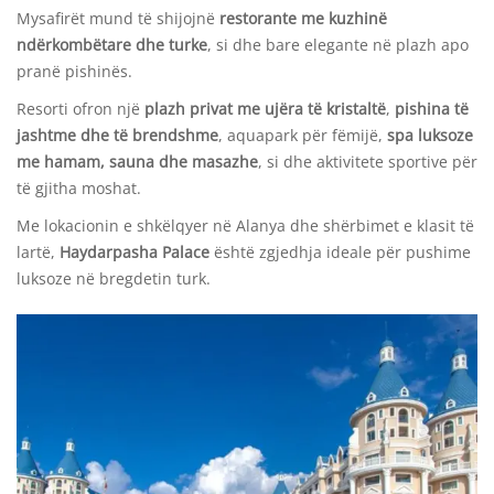
Mysafirët mund të shijojnë
restorante me kuzhinë
ndërkombëtare dhe turke
, si dhe bare elegante në plazh apo
pranë pishinës.
Resorti ofron një
plazh privat me ujëra të kristaltë
,
pishina të
jashtme dhe të brendshme
, aquapark për fëmijë,
spa luksoze
me hamam, sauna dhe masazhe
, si dhe aktivitete sportive për
të gjitha moshat.
Me lokacionin e shkëlqyer në Alanya dhe shërbimet e klasit të
lartë,
Haydarpasha Palace
është zgjedhja ideale për pushime
luksoze në bregdetin turk.