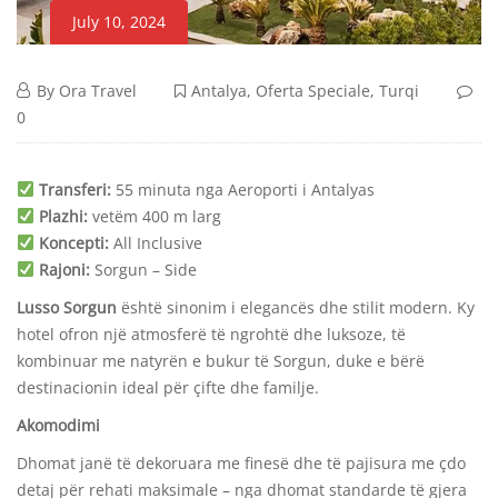
July 10, 2024
Lusso
July
By
Ora Travel
Antalya
,
Oferta Speciale
,
Turqi
10,
0
Sorgun
2024
Lusso
Transferi:
55 minuta nga Aeroporti i Antalyas
–
Sorgun
Plazhi:
vetëm 400 m larg
Koncepti:
All Inclusive
Side,
–
Rajoni:
Sorgun – Side
Lusso Sorgun
është sinonim i elegancës dhe stilit modern. Ky
Antalya
Side,
hotel ofron një atmosferë të ngrohtë dhe luksoze, të
Antalya
kombinuar me natyrën e bukur të Sorgun, duke e bërë
destinacionin ideal për çifte dhe familje.
Akomodimi
October
Dhomat janë të dekoruara me finesë dhe të pajisura me çdo
8,
detaj për rehati maksimale – nga dhomat standarde të gjera