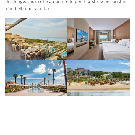
shezlongë, çadra dhe ambiente të përshtatshme për pushim
nën diellin mesdhetar.