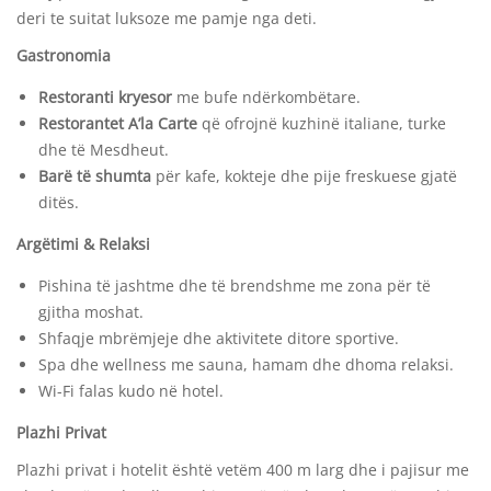
2025
deri te suitat luksoze me pamje nga deti.
2024-
Gastronomia
07-
10T03:31:50+00:00
Restoranti kryesor
me bufe ndërkombëtare.
Antalya
,
Restorantet A’la Carte
që ofrojnë kuzhinë italiane, turke
Oferta
dhe të Mesdheut.
Speciale
,
Barë të shumta
për kafe, kokteje dhe pije freskuese gjatë
Turqi
ditës.
Argëtimi & Relaksi
Pishina të jashtme dhe të brendshme me zona për të
gjitha moshat.
Shfaqje mbrëmjeje dhe aktivitete ditore sportive.
Spa dhe wellness me sauna, hamam dhe dhoma relaksi.
Wi-Fi falas kudo në hotel.
Plazhi Privat
Plazhi privat i hotelit është vetëm 400 m larg dhe i pajisur me